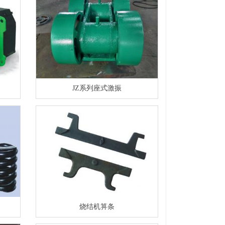
JZ系列座式激振
烧结机箅条