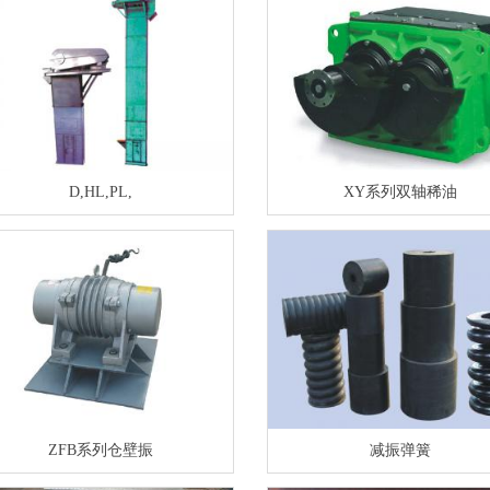
D,HL,PL,
XY系列双轴稀油
ZFB系列仓壁振
减振弹簧