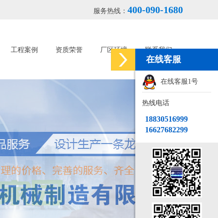
400-090-1680
服务热线：
工程案例
资质荣誉
厂区环境
联系我们
在线客服
在线客服1号
热线电话
18830516999
16627682299