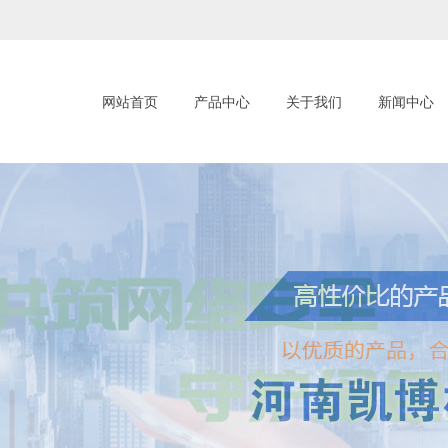
网站首页
产品中心
关于我们
新闻中心