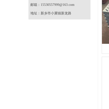
邮箱：15530557999@163.com
地址：新乡市小冀镇新龙路