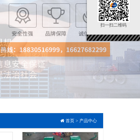
扫一扫二维码
首页
>
产品中心