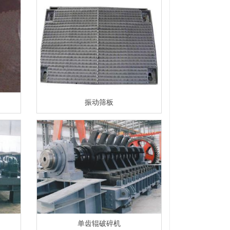
振动筛板
单齿辊破碎机