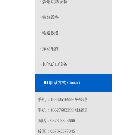
·
炼钢烘烤设备
·
筛分设备
·
输送设备
·
振动配件
·
其他矿山设备
联系方式 Contact
手机：18830516999 平经理
手机：16627682299 杜经理
固话：0373-5823666
传真：0373-5577345