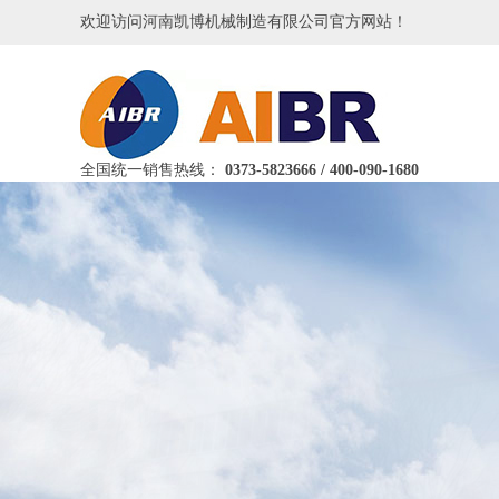
欢迎访问河南凯博机械制造有限公司官方网站！
全国统一销售热线：
0373-5823666 / 400-090-1680