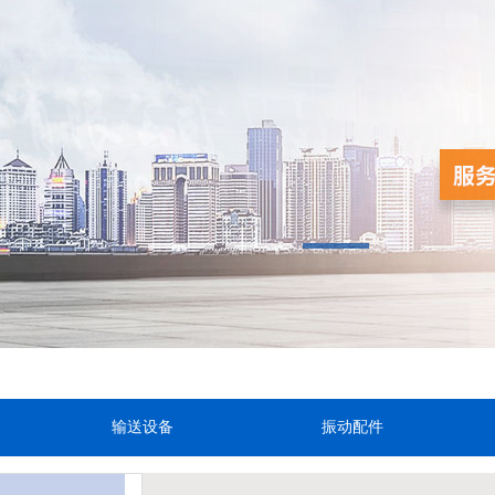
输送设备
振动配件