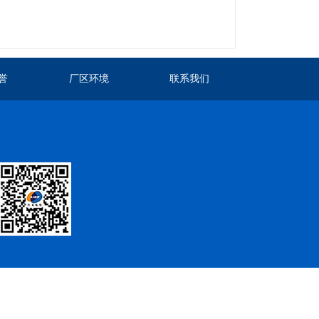
誉
厂区环境
联系我们