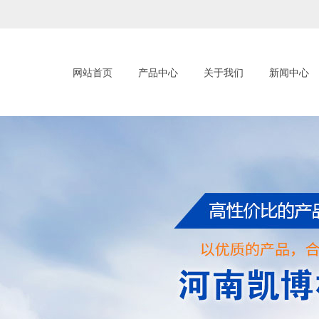
网站首页
产品中心
关于我们
新闻中心