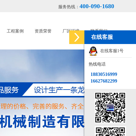
400-090-1680
服务热线：
工程案例
资质荣誉
厂区环境
联系我们
在线客服
在线客服1号
热线电话
18830516999
16627682299