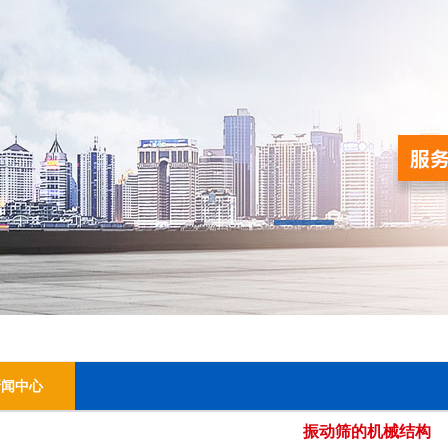
新闻中心
振动筛的机械结构