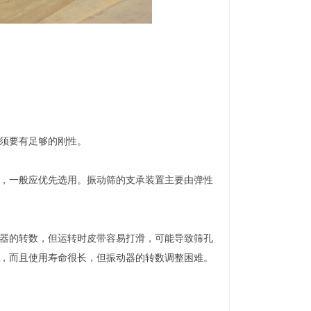
须要有足够的刚性。
，一般应优先选用。振动筛的支承装置主要由弹性
器的转数，但运转时皮带容易打滑，可能导致筛孔
，而且使用寿命很长，但振动器的转数调整困难。